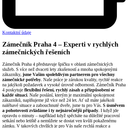
Kontaktní údaje
Zámečník Praha 4 – Experti v rychlých
zámečnických řešeních
Zámečník Praha 4 představuje špičku v oblasti zámečnických
služeb. S více než dvaceti lety zkušeností a mnoha spokojenými
zákazníky,
jsme Vaším spolehlivým partnerem pro všechny
zámečnické potřeby
. Naše práce je zárukou kvality, rychlé reakce
na jakýkoli požadavek a vysoké úrovně odbornosti. Zámečník Praha
4 poskytuje
flexibilní řešení, rychlý zásah a přizpůsobení se
každé situaci
. Naše poslání, kterým je maximální spokojenost
zákazníků, naplňujeme již více než 24 let. Ať už máte jakékoli
naléhavé situace a zabouchnuté dveře, jsme tu pro Vás.
S úsměvem
a pohotovostí zvládáme i ty nejnáročnější případy
. I když jde
opravdu o minuty – například když spěcháte na důležité pracovní
setkání nebo letiště a nemůžete se dostat ven kvůli pokaženému
zámku. V takových chvílích je pro Vás naše rychlá reakce a