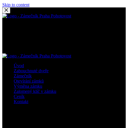
Skip to content
Ty nejlepší služby v oblasti zámečnická pohotovost Praha už 24 let
pro celé hlavní město i okolí. Profesionální přístup, skvělý tým
zodpovědných odborníků vyučených v zámečnictví a transparentní
ceny. Kvalitně, rychle, spolehlivě a výhodně – zámečnická
pohotovost Praha. Otevíráme dveře a zámky hladce a rychle.
Úvod
Zabouchnuté dveře
Zámečník
Otevírání zámků
Výměna zámku
Zalomený klíč v zámku
Ceník
Kontakt
Ty nejlepší služby v oblasti zámečnická pohotovost Praha už 24 let
pro celé hlavní město i okolí. Profesionální přístup, skvělý tým
zodpovědných odborníků vyučených v zámečnictví a transparentní
ceny. Kvalitně, rychle, spolehlivě a výhodně – zámečnická