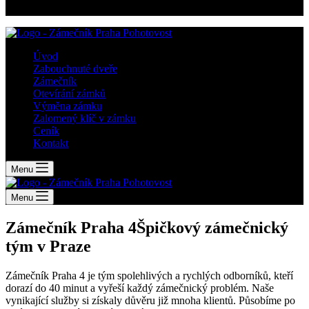
pohotovost Praha. Otevíráme dveře a zámky hladce a rychle.
Úvod
Zabouchnuté dveře
Zámečník
Otevírání zámků
Výměna zámku
Zalomený klíč v zámku
Ceník
Kontakt
Menu
Menu
Zámečník Praha 4
Špičkový zámečnický
tým v Praze
Zámečník Praha 4 je tým spolehlivých a rychlých odborníků, kteří
dorazí do 40 minut a vyřeší každý zámečnický problém. Naše
vynikající služby si získaly důvěru již mnoha klientů. Působíme po