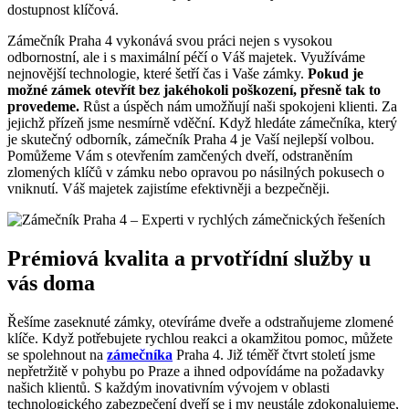
dostupnost klíčová.
Zámečník Praha 4 vykonává svou práci nejen s vysokou
odbornostní, ale i s maximální péčí o Váš majetek. Využíváme
nejnovější technologie, které šetří čas i Vaše zámky.
Pokud je
možné zámek otevřít bez jakéhokoli poškození, přesně tak to
provedeme.
Růst a úspěch nám umožňují naši spokojeni klienti. Za
jejichž přízeň jsme nesmírně vděční. Když hledáte zámečníka, který
je skutečný odborník, zámečník Praha 4 je Vaší nejlepší volbou.
Pomůžeme Vám s otevřením zamčených dveří, odstraněním
zlomených klíčů v zámku nebo opravou po násilných pokusech o
vniknutí. Váš majetek zajistíme efektivněji a bezpečněji.
Prémiová kvalita a prvotřídní služby u
vás doma
Řešíme zaseknuté zámky, otevíráme dveře a odstraňujeme zlomené
klíče. Když potřebujete rychlou reakci a okamžitou pomoc, můžete
se spolehnout na
zámečníka
Praha 4. Již téměř čtvrt století jsme
nepřetržitě v pohybu po Praze a ihned odpovídáme na požadavky
našich klientů. S každým inovativním vývojem v oblasti
technologického zabezpečení dveří se i my neustále zdokonalujeme,