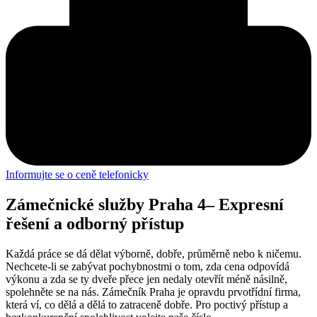
Informujte se o ceně telefonicky
Zámečnické služby Praha 4
– Expresní
řešení a odborný přístup
Každá práce se dá dělat výborně, dobře, průměrně nebo k ničemu.
Nechcete-li se zabývat pochybnostmi o tom, zda cena odpovídá
výkonu a zda se ty dveře přece jen nedaly otevřít méně násilně,
spolehněte se na nás. Zámečník Praha je opravdu prvotřídní firma,
která ví, co dělá a dělá to zatraceně dobře. Pro poctivý přístup a